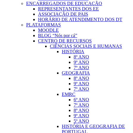
ENCARREGADOS DE EDUCAÇÃO
REPRESENTANTES DOS EE
ASSOCIAÇÃO DE PAIS
HORÁRIO DE ATENDIMENTO DOS DT
PLATAFORMAS
MOODLE
BLOG “Nós por cá”
CENTRO DE RECURSOS
CIÊNCIAS SOCIAIS E HUMANAS
HISTÓRIA
8º ANO
9º ANO
7º ANO
GEOGRAFIA
8º ANO
9º ANO
7º ANO
EMRC
6º ANO
7º ANO
8º ANO
9º ANO
5º ANO
HISTÓRIA E GEOGRAFIA DE
PORTUGAL