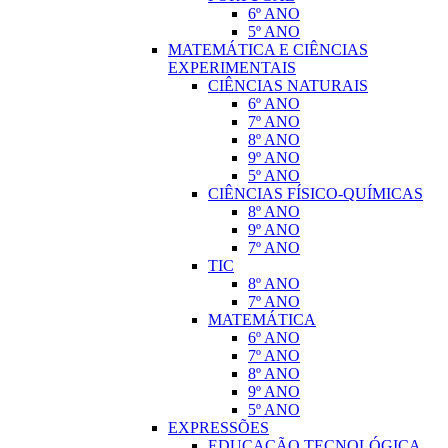
6º ANO
5º ANO
MATEMÁTICA E CIÊNCIAS
EXPERIMENTAIS
CIÊNCIAS NATURAIS
6º ANO
7º ANO
8º ANO
9º ANO
5º ANO
CIÊNCIAS FÍSICO-QUÍMICAS
8º ANO
9º ANO
7º ANO
TIC
8º ANO
7º ANO
MATEMÁTICA
6º ANO
7º ANO
8º ANO
9º ANO
5º ANO
EXPRESSÕES
EDUCAÇÃO TECNOLÓGICA