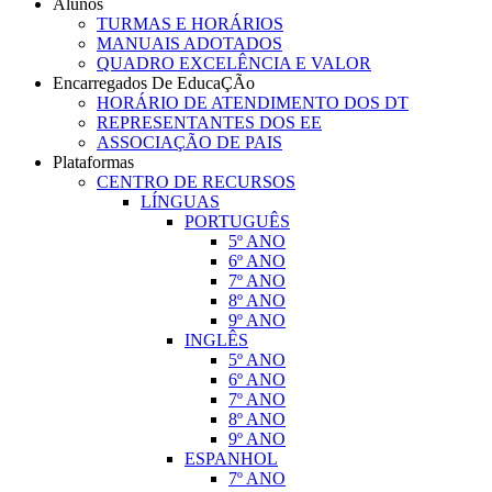
Alunos
TURMAS E HORÁRIOS
MANUAIS ADOTADOS
QUADRO EXCELÊNCIA E VALOR
Encarregados De EducaÇÃo
HORÁRIO DE ATENDIMENTO DOS DT
REPRESENTANTES DOS EE
ASSOCIAÇÃO DE PAIS
Plataformas
CENTRO DE RECURSOS
LÍNGUAS
PORTUGUÊS
5º ANO
6º ANO
7º ANO
8º ANO
9º ANO
INGLÊS
5º ANO
6º ANO
7º ANO
8º ANO
9º ANO
ESPANHOL
7º ANO