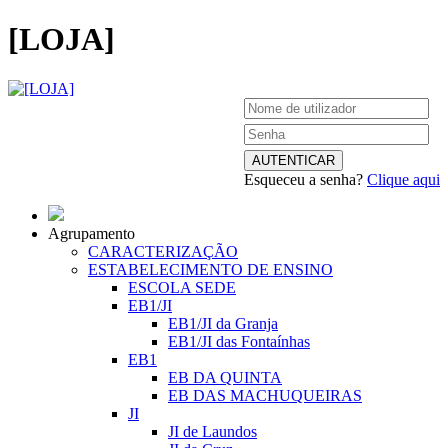
[LOJA]
Esqueceu a senha?
Clique aqui
Agrupamento
CARACTERIZAÇÃO
ESTABELECIMENTO DE ENSINO
ESCOLA SEDE
EB1/JI
EB1/JI da Granja
EB1/JI das Fontaínhas
EB1
EB DA QUINTA
EB DAS MACHUQUEIRAS
JI
JI de Laundos