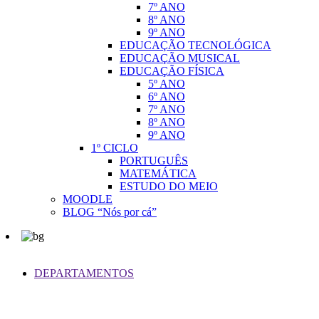
7º ANO
8º ANO
9º ANO
EDUCAÇÃO TECNOLÓGICA
EDUCAÇÃO MUSICAL
EDUCAÇÃO FÍSICA
5º ANO
6º ANO
7º ANO
8º ANO
9º ANO
1º CICLO
PORTUGUÊS
MATEMÁTICA
ESTUDO DO MEIO
MOODLE
BLOG “Nós por cá”
DEPARTAMENTOS