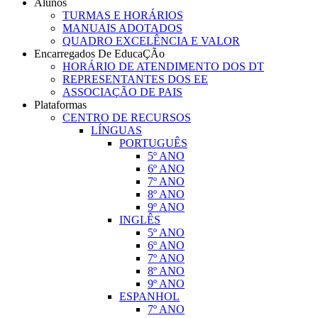
Alunos
TURMAS E HORÁRIOS
MANUAIS ADOTADOS
QUADRO EXCELÊNCIA E VALOR
Encarregados De EducaÇÃo
HORÁRIO DE ATENDIMENTO DOS DT
REPRESENTANTES DOS EE
ASSOCIAÇÃO DE PAIS
Plataformas
CENTRO DE RECURSOS
LÍNGUAS
PORTUGUÊS
5º ANO
6º ANO
7º ANO
8º ANO
9º ANO
INGLÊS
5º ANO
6º ANO
7º ANO
8º ANO
9º ANO
ESPANHOL
7º ANO