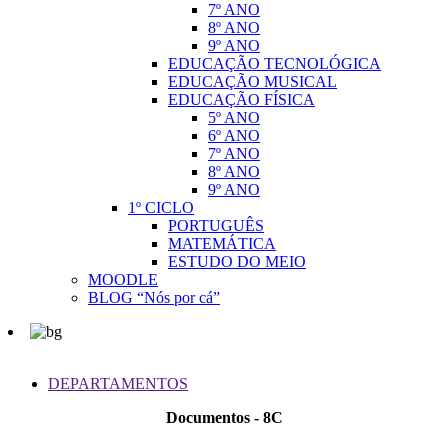
7º ANO
8º ANO
9º ANO
EDUCAÇÃO TECNOLÓGICA
EDUCAÇÃO MUSICAL
EDUCAÇÃO FÍSICA
5º ANO
6º ANO
7º ANO
8º ANO
9º ANO
1º CICLO
PORTUGUÊS
MATEMÁTICA
ESTUDO DO MEIO
MOODLE
BLOG “Nós por cá”
DEPARTAMENTOS
Documentos - 8C