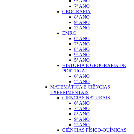
9º ANO
7º ANO
GEOGRAFIA
8º ANO
9º ANO
7º ANO
EMRC
6º ANO
7º ANO
8º ANO
9º ANO
5º ANO
HISTÓRIA E GEOGRAFIA DE
PORTUGAL
6º ANO
5º ANO
MATEMÁTICA E CIÊNCIAS
EXPERIMENTAIS
CIÊNCIAS NATURAIS
6º ANO
7º ANO
8º ANO
9º ANO
5º ANO
CIÊNCIAS FÍSICO-QUÍMICAS