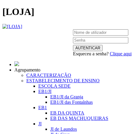
[LOJA]
Esqueceu a senha?
Clique aqui
Agrupamento
CARACTERIZAÇÃO
ESTABELECIMENTO DE ENSINO
ESCOLA SEDE
EB1/JI
EB1/JI da Granja
EB1/JI das Fontaínhas
EB1
EB DA QUINTA
EB DAS MACHUQUEIRAS
JI
JI de Laundos