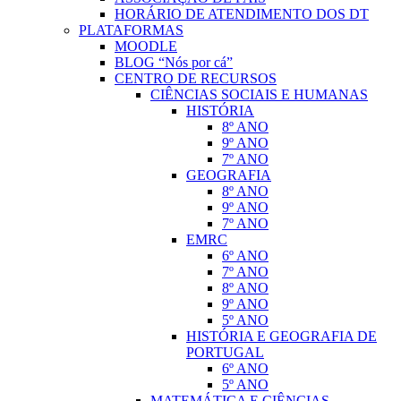
HORÁRIO DE ATENDIMENTO DOS DT
PLATAFORMAS
MOODLE
BLOG “Nós por cá”
CENTRO DE RECURSOS
CIÊNCIAS SOCIAIS E HUMANAS
HISTÓRIA
8º ANO
9º ANO
7º ANO
GEOGRAFIA
8º ANO
9º ANO
7º ANO
EMRC
6º ANO
7º ANO
8º ANO
9º ANO
5º ANO
HISTÓRIA E GEOGRAFIA DE
PORTUGAL
6º ANO
5º ANO
MATEMÁTICA E CIÊNCIAS