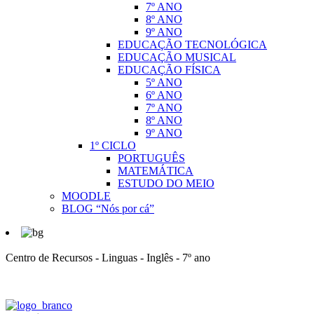
7º ANO
8º ANO
9º ANO
EDUCAÇÃO TECNOLÓGICA
EDUCAÇÃO MUSICAL
EDUCAÇÃO FÍSICA
5º ANO
6º ANO
7º ANO
8º ANO
9º ANO
1º CICLO
PORTUGUÊS
MATEMÁTICA
ESTUDO DO MEIO
MOODLE
BLOG “Nós por cá”
Centro de Recursos - Linguas - Inglês - 7º ano