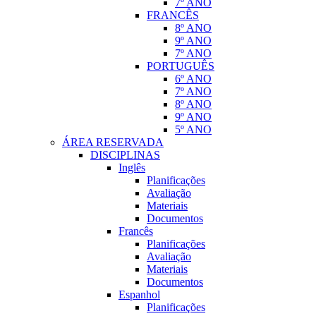
7º ANO
FRANCÊS
8º ANO
9º ANO
7º ANO
PORTUGUÊS
6º ANO
7º ANO
8º ANO
9º ANO
5º ANO
ÁREA RESERVADA
DISCIPLINAS
Inglês
Planificações
Avaliação
Materiais
Documentos
Francês
Planificações
Avaliação
Materiais
Documentos
Espanhol
Planificações