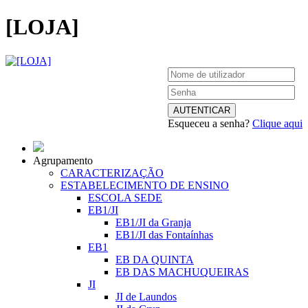
[LOJA]
Esqueceu a senha?
Clique aqui
Agrupamento
CARACTERIZAÇÃO
ESTABELECIMENTO DE ENSINO
ESCOLA SEDE
EB1/JI
EB1/JI da Granja
EB1/JI das Fontaínhas
EB1
EB DA QUINTA
EB DAS MACHUQUEIRAS
JI
JI de Laundos