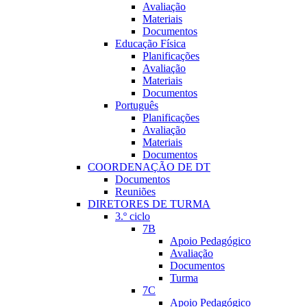
Avaliação
Materiais
Documentos
Educação Fí­sica
Planificações
Avaliação
Materiais
Documentos
Português
Planificações
Avaliação
Materiais
Documentos
COORDENAÇÃO DE DT
Documentos
Reuniões
DIRETORES DE TURMA
3.º ciclo
7B
Apoio Pedagógico
Avaliação
Documentos
Turma
7C
Apoio Pedagógico