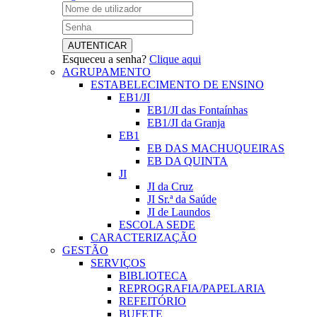
Esqueceu a senha?
Clique aqui
AGRUPAMENTO
ESTABELECIMENTO DE ENSINO
EB1/JI
EB1/JI das Fontaínhas
EB1/JI da Granja
EB1
EB DAS MACHUQUEIRAS
EB DA QUINTA
JI
JI da Cruz
JI Sr.ª da Saúde
JI de Laundos
ESCOLA SEDE
CARACTERIZAÇÃO
GESTÃO
SERVIÇOS
BIBLIOTECA
REPROGRAFIA/PAPELARIA
REFEITÓRIO
BUFETE