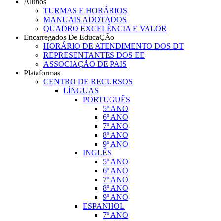
Alunos
TURMAS E HORÁRIOS
MANUAIS ADOTADOS
QUADRO EXCELÊNCIA E VALOR
Encarregados De EducaÇÃo
HORÁRIO DE ATENDIMENTO DOS DT
REPRESENTANTES DOS EE
ASSOCIAÇÃO DE PAIS
Plataformas
CENTRO DE RECURSOS
LÍNGUAS
PORTUGUÊS
5º ANO
6º ANO
7º ANO
8º ANO
9º ANO
INGLÊS
5º ANO
6º ANO
7º ANO
8º ANO
9º ANO
ESPANHOL
7º ANO