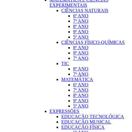
EXPERIMENTAIS
CIÊNCIAS NATURAIS
6º ANO
7º ANO
8º ANO
9º ANO
5º ANO
CIÊNCIAS FÍSICO-QUÍMICAS
8º ANO
9º ANO
7º ANO
TIC
8º ANO
7º ANO
MATEMÁTICA
6º ANO
7º ANO
8º ANO
9º ANO
5º ANO
EXPRESSÕES
EDUCAÇÃO TECNOLÓGICA
EDUCAÇÃO MUSICAL
EDUCAÇÃO FÍSICA