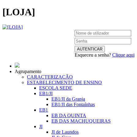
[LOJA]
Esqueceu a senha?
Clique aqui
Agrupamento
CARACTERIZAÇÃO
ESTABELECIMENTO DE ENSINO
ESCOLA SEDE
EB1/JI
EB1/JI da Granja
EB1/JI das Fontaínhas
EB1
EB DA QUINTA
EB DAS MACHUQUEIRAS
JI
JI de Laundos