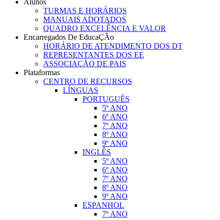
Alunos
TURMAS E HORÁRIOS
MANUAIS ADOTADOS
QUADRO EXCELÊNCIA E VALOR
Encarregados De EducaÇÃo
HORÁRIO DE ATENDIMENTO DOS DT
REPRESENTANTES DOS EE
ASSOCIAÇÃO DE PAIS
Plataformas
CENTRO DE RECURSOS
LÍNGUAS
PORTUGUÊS
5º ANO
6º ANO
7º ANO
8º ANO
9º ANO
INGLÊS
5º ANO
6º ANO
7º ANO
8º ANO
9º ANO
ESPANHOL
7º ANO