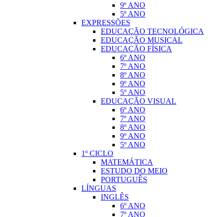
9º ANO
5º ANO
EXPRESSÕES
EDUCAÇÃO TECNOLÓGICA
EDUCAÇÃO MUSICAL
EDUCAÇÃO FÍSICA
6º ANO
7º ANO
8º ANO
9º ANO
5º ANO
EDUCAÇÃO VISUAL
6º ANO
7º ANO
8º ANO
9º ANO
5º ANO
1º CICLO
MATEMÁTICA
ESTUDO DO MEIO
PORTUGUÊS
LÍNGUAS
INGLÊS
6º ANO
7º ANO