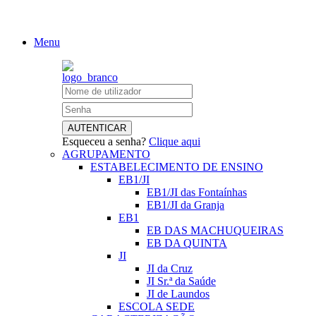
Menu
Esqueceu a senha?
Clique aqui
AGRUPAMENTO
ESTABELECIMENTO DE ENSINO
EB1/JI
EB1/JI das Fontaínhas
EB1/JI da Granja
EB1
EB DAS MACHUQUEIRAS
EB DA QUINTA
JI
JI da Cruz
JI Sr.ª da Saúde
JI de Laundos
ESCOLA SEDE