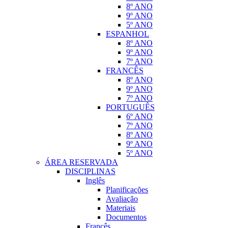
8º ANO
9º ANO
5º ANO
ESPANHOL
8º ANO
9º ANO
7º ANO
FRANCÊS
8º ANO
9º ANO
7º ANO
PORTUGUÊS
6º ANO
7º ANO
8º ANO
9º ANO
5º ANO
ÁREA RESERVADA
DISCIPLINAS
Inglês
Planificações
Avaliação
Materiais
Documentos
Francês