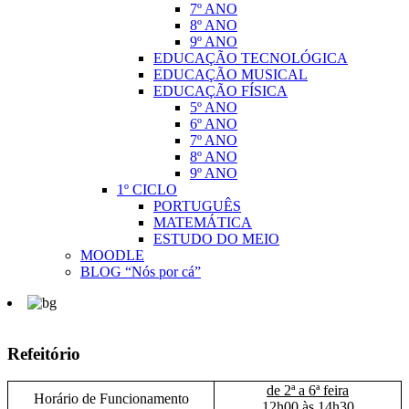
7º ANO
8º ANO
9º ANO
EDUCAÇÃO TECNOLÓGICA
EDUCAÇÃO MUSICAL
EDUCAÇÃO FÍSICA
5º ANO
6º ANO
7º ANO
8º ANO
9º ANO
1º CICLO
PORTUGUÊS
MATEMÁTICA
ESTUDO DO MEIO
MOODLE
BLOG “Nós por cá”
Refeitório
de 2ª a 6ª feira
Horário
de Funcionamento
12h00 às 14h30