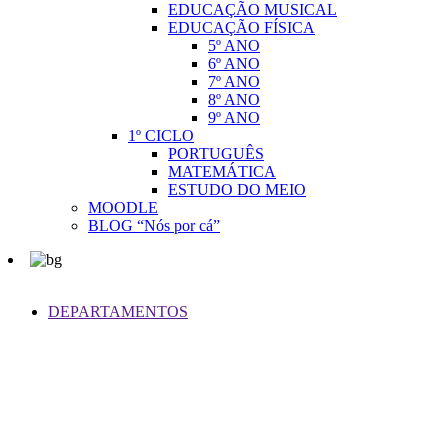
EDUCAÇÃO MUSICAL
EDUCAÇÃO FÍSICA
5º ANO
6º ANO
7º ANO
8º ANO
9º ANO
1º CICLO
PORTUGUÊS
MATEMÁTICA
ESTUDO DO MEIO
MOODLE
BLOG “Nós por cá”
DEPARTAMENTOS