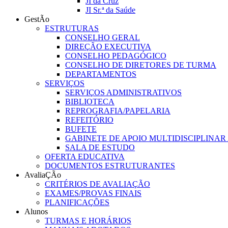
JI da Cruz
JI Sr.ª da Saúde
GestÃo
ESTRUTURAS
CONSELHO GERAL
DIREÇÃO EXECUTIVA
CONSELHO PEDAGÓGICO
CONSELHO DE DIRETORES DE TURMA
DEPARTAMENTOS
SERVIÇOS
SERVIÇOS ADMINISTRATIVOS
BIBLIOTECA
REPROGRAFIA/PAPELARIA
REFEITÓRIO
BUFETE
GABINETE DE APOIO MULTIDISCIPLINAR
SALA DE ESTUDO
OFERTA EDUCATIVA
DOCUMENTOS ESTRUTURANTES
AvaliaÇÃo
CRITÉRIOS DE AVALIAÇÃO
EXAMES/PROVAS FINAIS
PLANIFICAÇÕES
Alunos
TURMAS E HORÁRIOS