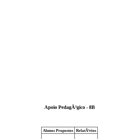
Apoio PedagÃ³gico - 8B
Alunos Propostos
RelatÃ³rios