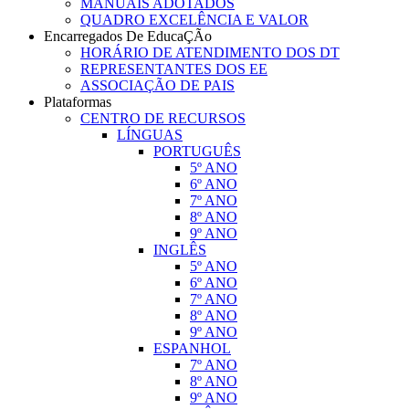
MANUAIS ADOTADOS
QUADRO EXCELÊNCIA E VALOR
Encarregados De EducaÇÃo
HORÁRIO DE ATENDIMENTO DOS DT
REPRESENTANTES DOS EE
ASSOCIAÇÃO DE PAIS
Plataformas
CENTRO DE RECURSOS
LÍNGUAS
PORTUGUÊS
5º ANO
6º ANO
7º ANO
8º ANO
9º ANO
INGLÊS
5º ANO
6º ANO
7º ANO
8º ANO
9º ANO
ESPANHOL
7º ANO
8º ANO
9º ANO