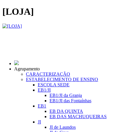
[LOJA]
Agrupamento
CARACTERIZAÇÃO
ESTABELECIMENTO DE ENSINO
ESCOLA SEDE
EB1/JI
EB1/JI da Granja
EB1/JI das Fontaínhas
EB1
EB DA QUINTA
EB DAS MACHUQUEIRAS
JI
JI de Laundos