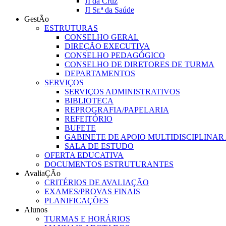
JI da Cruz
JI Sr.ª da Saúde
GestÃo
ESTRUTURAS
CONSELHO GERAL
DIREÇÃO EXECUTIVA
CONSELHO PEDAGÓGICO
CONSELHO DE DIRETORES DE TURMA
DEPARTAMENTOS
SERVIÇOS
SERVIÇOS ADMINISTRATIVOS
BIBLIOTECA
REPROGRAFIA/PAPELARIA
REFEITÓRIO
BUFETE
GABINETE DE APOIO MULTIDISCIPLINAR
SALA DE ESTUDO
OFERTA EDUCATIVA
DOCUMENTOS ESTRUTURANTES
AvaliaÇÃo
CRITÉRIOS DE AVALIAÇÃO
EXAMES/PROVAS FINAIS
PLANIFICAÇÕES
Alunos
TURMAS E HORÁRIOS