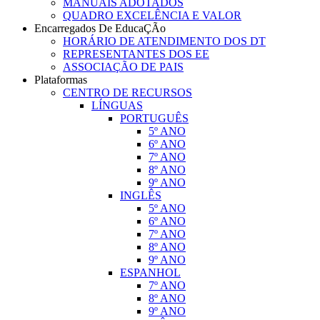
MANUAIS ADOTADOS
QUADRO EXCELÊNCIA E VALOR
Encarregados De EducaÇÃo
HORÁRIO DE ATENDIMENTO DOS DT
REPRESENTANTES DOS EE
ASSOCIAÇÃO DE PAIS
Plataformas
CENTRO DE RECURSOS
LÍNGUAS
PORTUGUÊS
5º ANO
6º ANO
7º ANO
8º ANO
9º ANO
INGLÊS
5º ANO
6º ANO
7º ANO
8º ANO
9º ANO
ESPANHOL
7º ANO
8º ANO
9º ANO