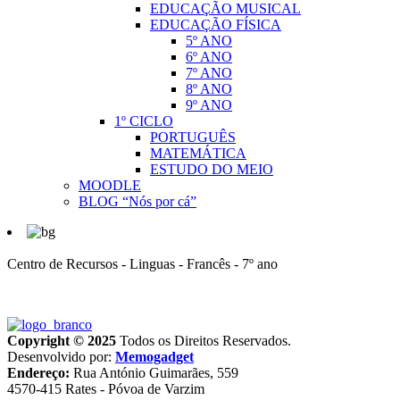
EDUCAÇÃO MUSICAL
EDUCAÇÃO FÍSICA
5º ANO
6º ANO
7º ANO
8º ANO
9º ANO
1º CICLO
PORTUGUÊS
MATEMÁTICA
ESTUDO DO MEIO
MOODLE
BLOG “Nós por cá”
Centro de Recursos - Linguas - Francês - 7º ano
Copyright © 2025
Todos os Direitos Reservados.
Desenvolvido por:
Memogadget
Endereço:
Rua António Guimarães, 559
4570-415 Rates - Póvoa de Varzim