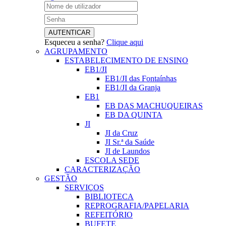
Esqueceu a senha?
Clique aqui
AGRUPAMENTO
ESTABELECIMENTO DE ENSINO
EB1/JI
EB1/JI das Fontaínhas
EB1/JI da Granja
EB1
EB DAS MACHUQUEIRAS
EB DA QUINTA
JI
JI da Cruz
JI Sr.ª da Saúde
JI de Laundos
ESCOLA SEDE
CARACTERIZAÇÃO
GESTÃO
SERVIÇOS
BIBLIOTECA
REPROGRAFIA/PAPELARIA
REFEITÓRIO
BUFETE