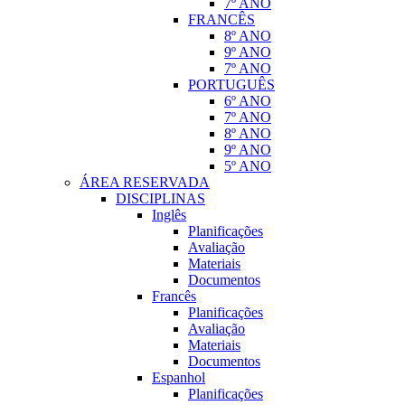
7º ANO
FRANCÊS
8º ANO
9º ANO
7º ANO
PORTUGUÊS
6º ANO
7º ANO
8º ANO
9º ANO
5º ANO
ÁREA RESERVADA
DISCIPLINAS
Inglês
Planificações
Avaliação
Materiais
Documentos
Francês
Planificações
Avaliação
Materiais
Documentos
Espanhol
Planificações