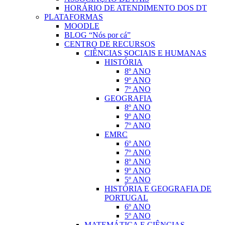
HORÁRIO DE ATENDIMENTO DOS DT
PLATAFORMAS
MOODLE
BLOG “Nós por cá”
CENTRO DE RECURSOS
CIÊNCIAS SOCIAIS E HUMANAS
HISTÓRIA
8º ANO
9º ANO
7º ANO
GEOGRAFIA
8º ANO
9º ANO
7º ANO
EMRC
6º ANO
7º ANO
8º ANO
9º ANO
5º ANO
HISTÓRIA E GEOGRAFIA DE
PORTUGAL
6º ANO
5º ANO
MATEMÁTICA E CIÊNCIAS