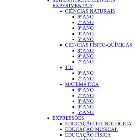
EXPERIMENTAIS
CIÊNCIAS NATURAIS
6º ANO
7º ANO
8º ANO
9º ANO
5º ANO
CIÊNCIAS FÍSICO-QUÍMICAS
8º ANO
9º ANO
7º ANO
TIC
8º ANO
7º ANO
MATEMÁTICA
6º ANO
7º ANO
8º ANO
9º ANO
5º ANO
EXPRESSÕES
EDUCAÇÃO TECNOLÓGICA
EDUCAÇÃO MUSICAL
EDUCAÇÃO FÍSICA