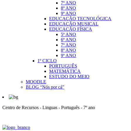
7º ANO
8º ANO
9º ANO
EDUCAÇÃO TECNOLÓGICA
EDUCAÇÃO MUSICAL
EDUCAÇÃO FÍSICA
5º ANO
6º ANO
7º ANO
8º ANO
9º ANO
1º CICLO
PORTUGUÊS
MATEMÁTICA
ESTUDO DO MEIO
MOODLE
BLOG “Nós por cá”
Centro de Recursos - Linguas - Português - 7º ano