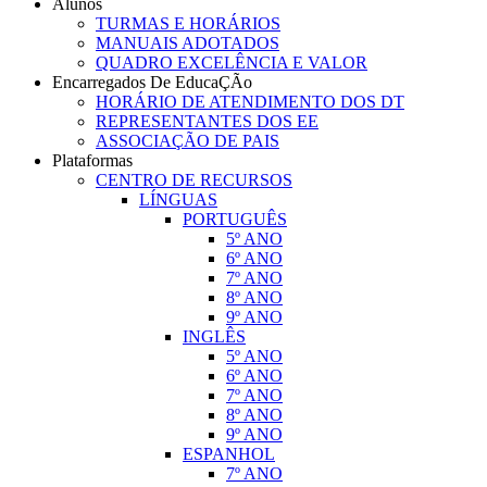
Alunos
TURMAS E HORÁRIOS
MANUAIS ADOTADOS
QUADRO EXCELÊNCIA E VALOR
Encarregados De EducaÇÃo
HORÁRIO DE ATENDIMENTO DOS DT
REPRESENTANTES DOS EE
ASSOCIAÇÃO DE PAIS
Plataformas
CENTRO DE RECURSOS
LÍNGUAS
PORTUGUÊS
5º ANO
6º ANO
7º ANO
8º ANO
9º ANO
INGLÊS
5º ANO
6º ANO
7º ANO
8º ANO
9º ANO
ESPANHOL
7º ANO