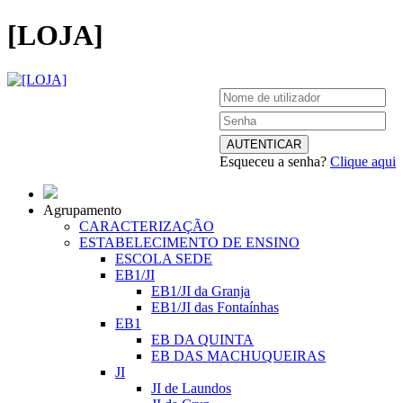
[LOJA]
Esqueceu a senha?
Clique aqui
Agrupamento
CARACTERIZAÇÃO
ESTABELECIMENTO DE ENSINO
ESCOLA SEDE
EB1/JI
EB1/JI da Granja
EB1/JI das Fontaínhas
EB1
EB DA QUINTA
EB DAS MACHUQUEIRAS
JI
JI de Laundos