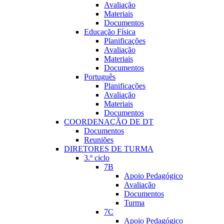
Avaliação
Materiais
Documentos
Educação Fí­sica
Planificações
Avaliação
Materiais
Documentos
Português
Planificações
Avaliação
Materiais
Documentos
COORDENAÇÃO DE DT
Documentos
Reuniões
DIRETORES DE TURMA
3.º ciclo
7B
Apoio Pedagógico
Avaliação
Documentos
Turma
7C
Apoio Pedagógico