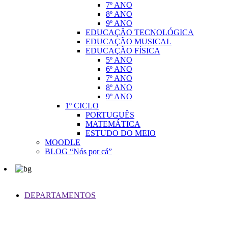
7º ANO
8º ANO
9º ANO
EDUCAÇÃO TECNOLÓGICA
EDUCAÇÃO MUSICAL
EDUCAÇÃO FÍSICA
5º ANO
6º ANO
7º ANO
8º ANO
9º ANO
1º CICLO
PORTUGUÊS
MATEMÁTICA
ESTUDO DO MEIO
MOODLE
BLOG “Nós por cá”
DEPARTAMENTOS