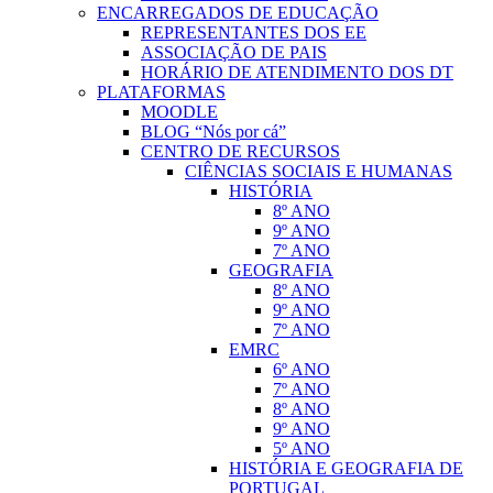
ENCARREGADOS DE EDUCAÇÃO
REPRESENTANTES DOS EE
ASSOCIAÇÃO DE PAIS
HORÁRIO DE ATENDIMENTO DOS DT
PLATAFORMAS
MOODLE
BLOG “Nós por cá”
CENTRO DE RECURSOS
CIÊNCIAS SOCIAIS E HUMANAS
HISTÓRIA
8º ANO
9º ANO
7º ANO
GEOGRAFIA
8º ANO
9º ANO
7º ANO
EMRC
6º ANO
7º ANO
8º ANO
9º ANO
5º ANO
HISTÓRIA E GEOGRAFIA DE
PORTUGAL