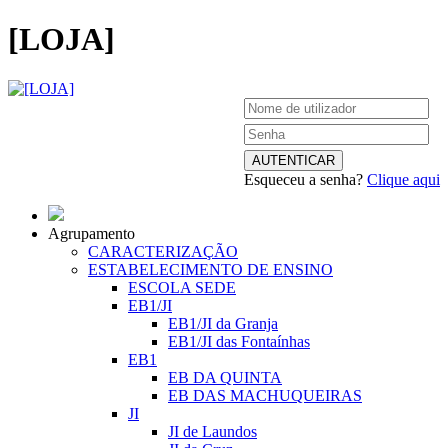
[LOJA]
Esqueceu a senha?
Clique aqui
Agrupamento
CARACTERIZAÇÃO
ESTABELECIMENTO DE ENSINO
ESCOLA SEDE
EB1/JI
EB1/JI da Granja
EB1/JI das Fontaínhas
EB1
EB DA QUINTA
EB DAS MACHUQUEIRAS
JI
JI de Laundos