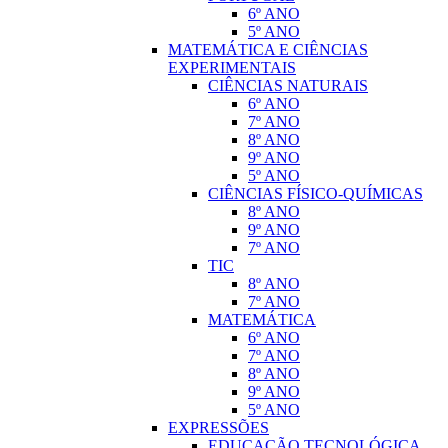
6º ANO
5º ANO
MATEMÁTICA E CIÊNCIAS
EXPERIMENTAIS
CIÊNCIAS NATURAIS
6º ANO
7º ANO
8º ANO
9º ANO
5º ANO
CIÊNCIAS FÍSICO-QUÍMICAS
8º ANO
9º ANO
7º ANO
TIC
8º ANO
7º ANO
MATEMÁTICA
6º ANO
7º ANO
8º ANO
9º ANO
5º ANO
EXPRESSÕES
EDUCAÇÃO TECNOLÓGICA