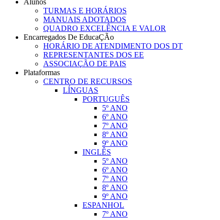
Alunos
TURMAS E HORÁRIOS
MANUAIS ADOTADOS
QUADRO EXCELÊNCIA E VALOR
Encarregados De EducaÇÃo
HORÁRIO DE ATENDIMENTO DOS DT
REPRESENTANTES DOS EE
ASSOCIAÇÃO DE PAIS
Plataformas
CENTRO DE RECURSOS
LÍNGUAS
PORTUGUÊS
5º ANO
6º ANO
7º ANO
8º ANO
9º ANO
INGLÊS
5º ANO
6º ANO
7º ANO
8º ANO
9º ANO
ESPANHOL
7º ANO