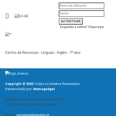
Esqueceu a senha?
Clique aqui
Centro de Recursos - Linguas - Inglês - 7º ano
Copyright © 2025
Todos os Direitos Reservados.
Desenvolvido por:
Memogadget
Endereço:
Rua António Guimarães, 559
4570-415 Rates - Póvoa de Varzim
Email:
secretaria@aerates.pt