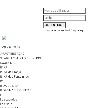
Esqueceu a senha?
Clique aqui
Agrupamento
CARACTERIZAÇÃO
ESTABELECIMENTO DE ENSINO
ESCOLA SEDE
EB1/JI
B1/JI da Granja
B1/JI das Fontaínhas
EB1
EB DA QUINTA
EB DAS MACHUQUEIRAS
I
I de Laundos
I da Cruz