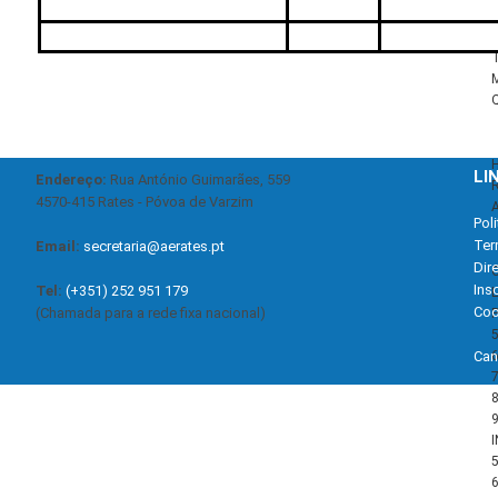
LI
Endereço:
Rua António Guimarães, 559
4570-415 Rates - Póvoa de Varzim
Pol
Ter
Email:
secretaria@aerates.pt
Dir
Ins
Tel:
(+351) 252 951 179
Coo
(Chamada para a rede fixa nacional)
Can