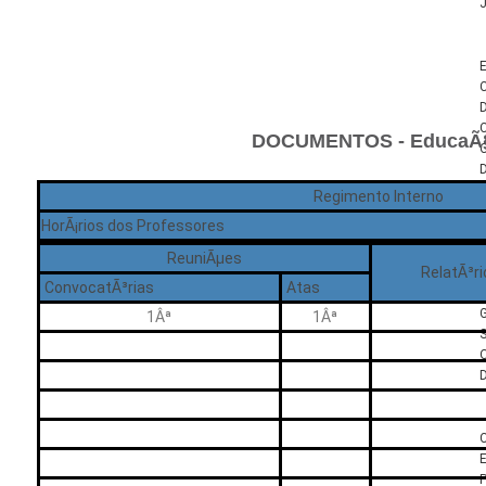
J
DOCUMENTOS - EducaÃ§
Regimento Interno
HorÃ¡rios dos Professores
ReuniÃµes
RelatÃ³r
ConvocatÃ³rias
Atas
1Âª
1Âª