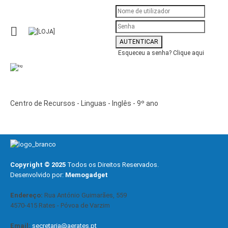
Esqueceu a senha?
Clique aqui
Centro de Recursos - Linguas - Inglês - 9º ano
Copyright © 2025
Todos os Direitos Reservados.
Desenvolvido por:
Memogadget
Endereço:
Rua António Guimarães, 559
4570-415 Rates - Póvoa de Varzim
Email:
secretaria@aerates.pt