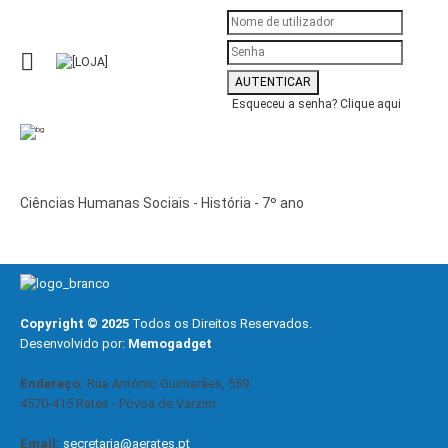
Esqueceu a senha?
Clique aqui
Ciências Humanas Sociais - História - 7º ano
Copyright © 2025
Todos os Direitos Reservados.
Desenvolvido por:
Memogadget
Endereço:
Rua António Guimarães, 559
4570-415 Rates - Póvoa de Varzim
Email:
secretaria@aerates.pt