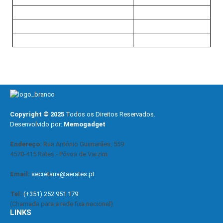
Copyright © 2025
Todos os Direitos Reservados.
Desenvolvido por:
Memogadget
Endereço:
Rua António Guimarães, 559
4570-415 Rates - Póvoa de Varzim
Email:
secretaria@aerates.pt
Tel:
(+351) 252 951 179
(Chamada para a rede fixa nacional)
LINKS