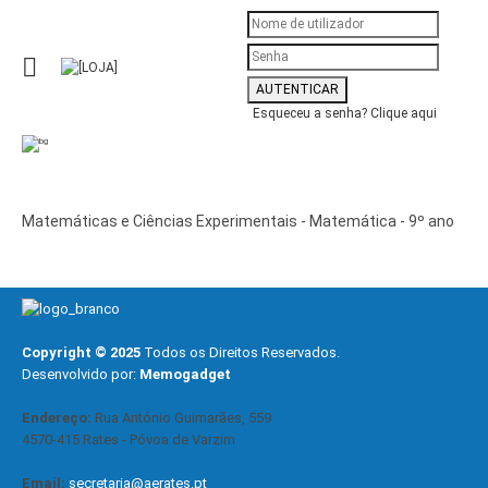
Esqueceu a senha?
Clique aqui
Matemáticas e Ciências Experimentais - Matemática - 9º ano
Copyright © 2025
Todos os Direitos Reservados.
Desenvolvido por:
Memogadget
Endereço:
Rua António Guimarães, 559
4570-415 Rates - Póvoa de Varzim
Email:
secretaria@aerates.pt