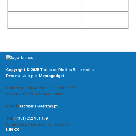
Copyright © 2025
Todos os Direitos Reservados.
Desenvolvido por:
Memogadget
Endereço:
Rua António Guimarães, 559
4570-415 Rates - Póvoa de Varzim
Email:
secretaria@aerates.pt
Tel:
(+351) 252 951 179
(Chamada para a rede fixa nacional)
LINKS