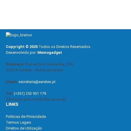
Copyright © 2025
Todos os Direitos Reservados.
Desenvolvido por:
Memogadget
Endereço:
Rua António Guimarães, 559
4570-415 Rates - Póvoa de Varzim
Email:
secretaria@aerates.pt
Tel:
(+351) 252 951 179
(Chamada para a rede fixa nacional)
LINKS
Politicas de Privacidade
Termos Legais
Direitos de Utilização