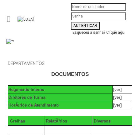
Esqueceu a senha?
Clique aqui
DEPARTAMENTOS
DOCUMENTOS
R
egimento Interno
[ver]
Diretores de Turma
[ver]
HorÃ¡rios de Atendimento
[ver]
Grelhas
RelatÃ³rios
Diversos