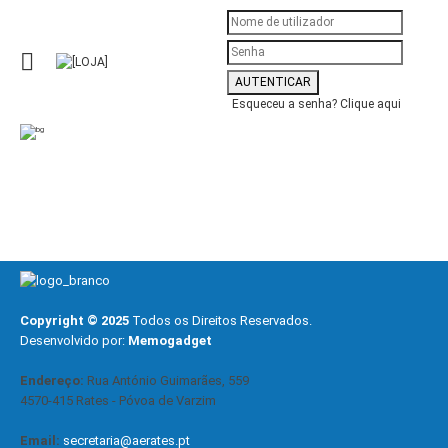
Esqueceu a senha?
Clique aqui
Copyright © 2025
Todos os Direitos Reservados.
Desenvolvido por:
Memogadget
Endereço:
Rua António Guimarães, 559
4570-415 Rates - Póvoa de Varzim
Email:
secretaria@aerates.pt